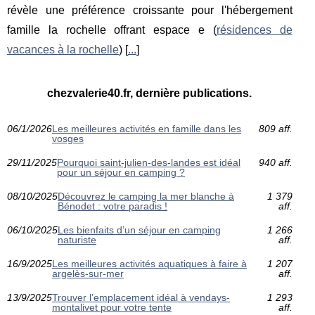
révèle une préférence croissante pour l'hébergement
famille la rochelle offrant espace e (
résidences de
vacances à la rochelle
) [
...
]
chezvalerie40.fr, dernière publications.
06/1/2026
Les meilleures activités en famille dans les
809 aff.
vosges
29/11/2025
Pourquoi saint-julien-des-landes est idéal
940 aff.
pour un séjour en camping ?
08/10/2025
Découvrez le camping la mer blanche à
1 379
Bénodet : votre paradis !
aff.
06/10/2025
Les bienfaits d’un séjour en camping
1 266
naturiste
aff.
16/9/2025
Les meilleures activités aquatiques à faire à
1 207
argelès-sur-mer
aff.
13/9/2025
Trouver l’emplacement idéal à vendays-
1 293
montalivet pour votre tente
aff.