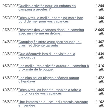
07/9/2025
Quelles activités pour les enfants en
1 288
camping à argelès ?
aff.
05/9/2025
Découvrez le meilleur camping morbihan
1 386
bord de mer pour vos vacances
aff.
27/8/2025
Réserver des vacances dans un camping
2 065
avec mini-ferme en drôme
aff.
24/8/2025
Camping finistère avec parc aquatique :
1 307
plaisir et détente garantis
aff.
22/8/2025
Que découvrir lors d’une visite de la
1 439
canourgue
aff.
18/8/2025
Les meilleures activités autour du camping à
1 316
proximité de le bugue
aff.
16/8/2025
Les plus belles plages océanes autour
1 472
d’hendaye
aff.
10/8/2025
Découvrez les incontournables à faire à
1 465
murol lors de vos vacances
aff.
08/8/2025
Une immersion au cœur du marais sauvage
1 162
en vendée
aff.