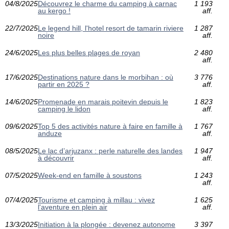
04/8/2025
Découvrez le charme du camping à carnac
1 193
au kergo !
aff.
22/7/2025
Le legend hill, l'hotel resort de tamarin riviere
1 287
noire
aff.
24/6/2025
Les plus belles plages de royan
2 480
aff.
17/6/2025
Destinations nature dans le morbihan : où
3 776
partir en 2025 ?
aff.
14/6/2025
Promenade en marais poitevin depuis le
1 823
camping le lidon
aff.
09/6/2025
Top 5 des activités nature à faire en famille à
1 767
anduze
aff.
08/5/2025
Le lac d’arjuzanx : perle naturelle des landes
1 947
à découvrir
aff.
07/5/2025
Week-end en famille à soustons
1 243
aff.
07/4/2025
Tourisme et camping à millau : vivez
1 625
l'aventure en plein air
aff.
13/3/2025
Initiation à la plongée : devenez autonome
3 397