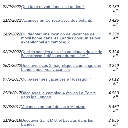
22/2/2022
Que faire et voir dans les Landes ?
3 139
aff.
21/2/2022
Vacances en Corrèze avec des enfants
3 425
aff.
14/2/2022
Où dégoter une location de vacances de
4 354
mobil home dans les Landes pour un séjour
aff.
exceptionnel en camping ?
02/2/2022
Quelles sont les activités nautiques du lac de
3 324
Biscarrosse à découvrir durant l'été ?
aff.
25/1/2022
Découvrez ces 3 magnifiques campings des
3 249
Landes pour vos vacances
aff.
07/5/2017
Où passer ses vacances à Hossegor ?
5 012
aff.
25/3/2017
Découvrez le camping 4 étoiles La Pointe
4 563
dans les Landes
aff.
22/3/2017
Vacances en bord de lac à Mimizan
5 462
aff.
21/9/2016
Découvrir Saint Michel Escalus dans les
2 955
Landes
aff.