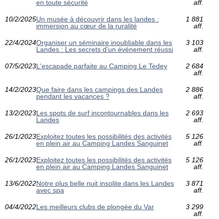
en toute sécurité
aff.
10/2/2025
Un musée à découvrir dans les landes :
1 881
immersion au cœur de la ruralité
aff.
22/4/2024
Organiser un séminaire inoubliable dans les
3 103
Landes : Les secrets d'un événement réussi
aff.
07/5/2023
L'escapade parfaite au Camping Le Tedey
2 684
aff.
14/2/2023
Que faire dans les campings des Landes
2 886
pendant les vacances ?
aff.
13/2/2023
Les spots de surf incontournables dans les
2 693
Landes
aff.
26/1/2023
Exploitez toutes les possibilités des activités
5 126
en plein air au Camping Landes Sanguinet
aff.
26/1/2023
Exploitez toutes les possibilités des activités
5 126
en plein air au Camping Landes Sanguinet
aff.
13/6/2022
Notre plus belle nuit insolite dans les Landes
3 871
avec spa
aff.
04/4/2022
Les meilleurs clubs de plongée du Var
3 299
aff.