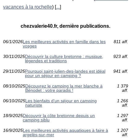
vacances à la rochelle
) [
...
]
chezvalerie40.fr, dernière publications.
06/1/2026
Les meilleures activités en famille dans les
811 aff.
vosges
30/11/2025
Découvrir la culture bretonne : musique,
923 aff.
légendes et traditions
29/11/2025
Pourquoi saint-julien-des-landes est idéal
941 aff.
pour un séjour en camping ?
08/10/2025
Découvrez le camping la mer blanche à
1 379
Bénodet : votre paradis !
aff.
06/10/2025
Les bienfaits d’un séjour en camping
1 266
naturiste
aff.
18/9/2025
Découvrir la côte bretonne depuis un
1 297
camping siblu
aff.
16/9/2025
Les meilleures activités aquatiques à faire à
1 207
argelès-sur-mer
aff.