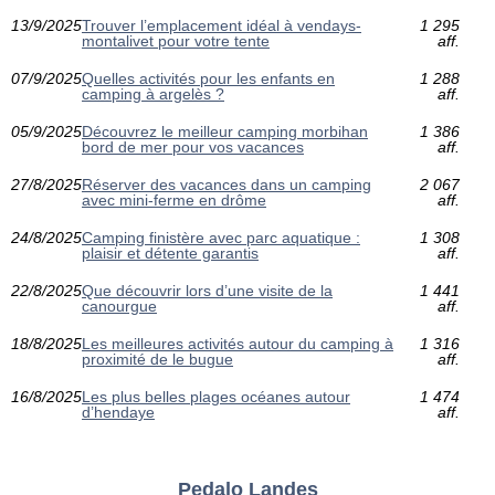
13/9/2025
Trouver l’emplacement idéal à vendays-
1 295
montalivet pour votre tente
aff.
07/9/2025
Quelles activités pour les enfants en
1 288
camping à argelès ?
aff.
05/9/2025
Découvrez le meilleur camping morbihan
1 386
bord de mer pour vos vacances
aff.
27/8/2025
Réserver des vacances dans un camping
2 067
avec mini-ferme en drôme
aff.
24/8/2025
Camping finistère avec parc aquatique :
1 308
plaisir et détente garantis
aff.
22/8/2025
Que découvrir lors d’une visite de la
1 441
canourgue
aff.
18/8/2025
Les meilleures activités autour du camping à
1 316
proximité de le bugue
aff.
16/8/2025
Les plus belles plages océanes autour
1 474
d’hendaye
aff.
Pedalo Landes