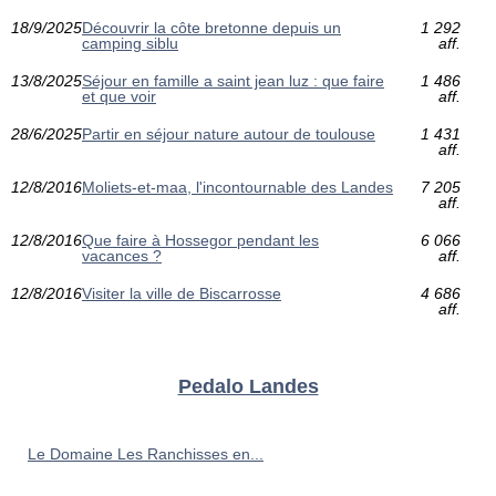
18/9/2025
Découvrir la côte bretonne depuis un
1 292
camping siblu
aff.
13/8/2025
Séjour en famille a saint jean luz : que faire
1 486
et que voir
aff.
28/6/2025
Partir en séjour nature autour de toulouse
1 431
aff.
12/8/2016
Moliets-et-maa, l'incontournable des Landes
7 205
aff.
12/8/2016
Que faire à Hossegor pendant les
6 066
vacances ?
aff.
12/8/2016
Visiter la ville de Biscarrosse
4 686
aff.
Pedalo Landes
Le Domaine Les Ranchisses en...