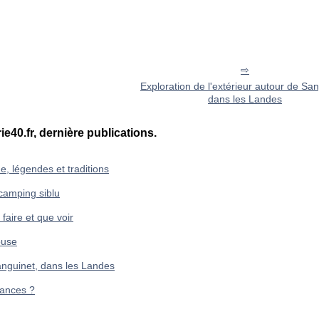
Exploration de l'extérieur autour de San
dans les Landes
ie40.fr, dernière publications.
e, légendes et traditions
camping siblu
 faire et que voir
ouse
Sanguinet, dans les Landes
cances ?