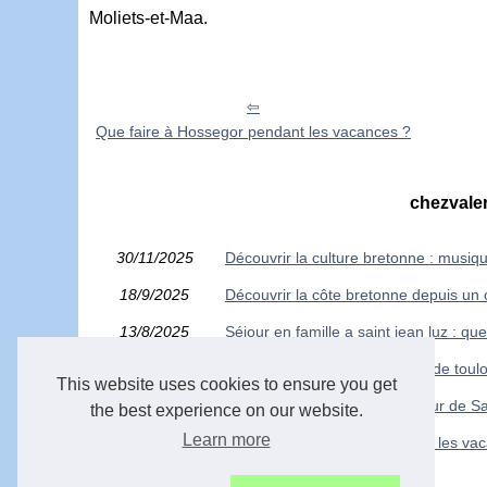
Moliets-et-Maa.
Que faire à Hossegor pendant les vacances ?
chezvaler
30/11/2025
Découvrir la culture bretonne : musiqu
18/9/2025
Découvrir la côte bretonne depuis un 
13/8/2025
Séjour en famille a saint jean luz : que
28/6/2025
Partir en séjour nature autour de toul
This website uses cookies to ensure you get
13/2/2023
Exploration de l'extérieur autour de 
the best experience on our website.
Learn more
12/8/2016
Que faire à Hossegor pendant les va
12/8/2016
Visiter la ville de Biscarrosse