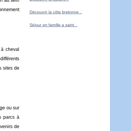
rf au sein
tionnement
Découvrir la côte bretonne...
Séjour en famille a saint...
 à cheval
différents
 sites de
age ou sur
s parcs à
venirs de