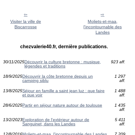
Visiter la ville de
Moliets-et-maa,
Biscarrosse
l'incontournable des
Landes
chezvalerie40.fr, dernière publications.
30/11/2025
Découvrir la culture bretonne : musique,
923 aff.
légendes et traditions
18/9/2025
Découvrir la côte bretonne depuis un
1 297
camping siblu
aff.
13/8/2025
Séjour en famille a saint jean luz : que faire
1 488
et que voir
aff.
28/6/2025
Partir en séjour nature autour de toulouse
1 435
aff.
13/2/2023
Exploration de l'extérieur autour de
5 411
Sanguinet, dans les Landes
aff.
12/8/2016
Moliets-et-maa, l'incontournable des Landes
7 209