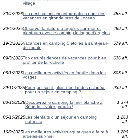
village
30/4/2026
Les destinations incontournables pour des
455 aff.
vacances en gironde pres de l ocean
20/4/2026
Observer la nature à argelès-sur-mer et
499 aff.
alentours avec le camping le lagon d'argeles
19/3/2026
Vacances en camping 5 étoiles à saint-jean-
579 aff.
de-monts
09/3/2026
Top des résidences de vacances pour bien
636 aff.
profiter de la rochelle
06/1/2026
Les meilleures activités en famille dans les
806 aff.
vosges
29/11/2025
Pourquoi saint-julien-des-landes est idéal
939 aff.
pour un séjour en camping ?
08/10/2025
Découvrez le camping la mer blanche à
1 374
Bénodet : votre paradis !
aff.
06/10/2025
Les bienfaits d’un séjour en camping
1 263
naturiste
aff.
16/9/2025
Les meilleures activités aquatiques à faire à
1 206
argelès-sur-mer
aff.