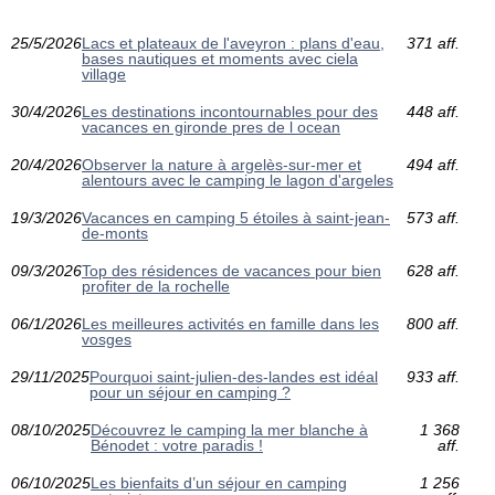
25/5/2026
Lacs et plateaux de l'aveyron : plans d'eau,
371 aff.
bases nautiques et moments avec ciela
village
30/4/2026
Les destinations incontournables pour des
448 aff.
vacances en gironde pres de l ocean
20/4/2026
Observer la nature à argelès-sur-mer et
494 aff.
alentours avec le camping le lagon d'argeles
19/3/2026
Vacances en camping 5 étoiles à saint-jean-
573 aff.
de-monts
09/3/2026
Top des résidences de vacances pour bien
628 aff.
profiter de la rochelle
06/1/2026
Les meilleures activités en famille dans les
800 aff.
vosges
29/11/2025
Pourquoi saint-julien-des-landes est idéal
933 aff.
pour un séjour en camping ?
08/10/2025
Découvrez le camping la mer blanche à
1 368
Bénodet : votre paradis !
aff.
06/10/2025
Les bienfaits d’un séjour en camping
1 256