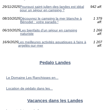
29/11/2025
Pourquoi saint-julien-des-landes est idéal
942 aff.
pour un séjour en camping ?
08/10/2025
Découvrez le camping la mer blanche à
1 379
Bénodet : votre paradis !
aff.
06/10/2025
Les bienfaits d’un séjour en camping
1 266
naturiste
aff.
16/9/2025
Les meilleures activités aquatiques à faire à
1 207
argelès-sur-mer
aff.
Pedalo Landes
Le Domaine Les Ranchisses en...
Location de pédalo dans les...
Vacances dans les Landes