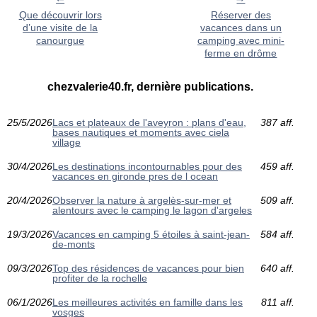
Que découvrir lors
Réserver des
d’une visite de la
vacances dans un
canourgue
camping avec mini-
ferme en drôme
chezvalerie40.fr, dernière publications.
25/5/2026
Lacs et plateaux de l'aveyron : plans d'eau,
387 aff.
bases nautiques et moments avec ciela
village
30/4/2026
Les destinations incontournables pour des
459 aff.
vacances en gironde pres de l ocean
20/4/2026
Observer la nature à argelès-sur-mer et
509 aff.
alentours avec le camping le lagon d'argeles
19/3/2026
Vacances en camping 5 étoiles à saint-jean-
584 aff.
de-monts
09/3/2026
Top des résidences de vacances pour bien
640 aff.
profiter de la rochelle
06/1/2026
Les meilleures activités en famille dans les
811 aff.
vosges