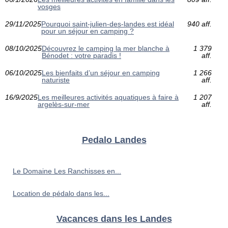
vosges
29/11/2025
Pourquoi saint-julien-des-landes est idéal
940 aff.
pour un séjour en camping ?
08/10/2025
Découvrez le camping la mer blanche à
1 379
Bénodet : votre paradis !
aff.
06/10/2025
Les bienfaits d’un séjour en camping
1 266
naturiste
aff.
16/9/2025
Les meilleures activités aquatiques à faire à
1 207
argelès-sur-mer
aff.
Pedalo Landes
Le Domaine Les Ranchisses en...
Location de pédalo dans les...
Vacances dans les Landes