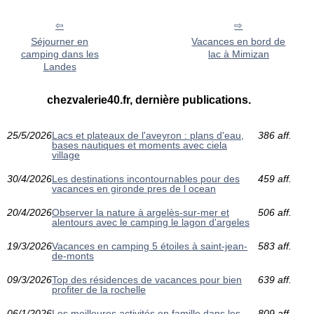
Séjourner en
Vacances en bord de
camping dans les
lac à Mimizan
Landes
chezvalerie40.fr, dernière publications.
25/5/2026
Lacs et plateaux de l'aveyron : plans d'eau,
386 aff.
bases nautiques et moments avec ciela
village
30/4/2026
Les destinations incontournables pour des
459 aff.
vacances en gironde pres de l ocean
20/4/2026
Observer la nature à argelès-sur-mer et
506 aff.
alentours avec le camping le lagon d'argeles
19/3/2026
Vacances en camping 5 étoiles à saint-jean-
583 aff.
de-monts
09/3/2026
Top des résidences de vacances pour bien
639 aff.
profiter de la rochelle
06/1/2026
Les meilleures activités en famille dans les
809 aff.