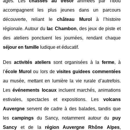
âges. Les
chasses au trésor
animées par Tibou
accompagnent les plus jeunes dans un parcours
découverte, reliant le
château Murol
à l’histoire
régionale. Autour du
lac Chambon
, des jeux de piste et
des ateliers ponctuent les journées, rendant chaque
séjour en famille
ludique et éducatif.
Des
activités ateliers
sont organisées à la
ferme
, à
l’
école Murol
ou lors de
visites guidees commentées
au musée, mettant en lumière la vie rurale d’autrefois.
Les
événements locaux
incluent marchés, animations
estivales, spectacles et expositions. Les
volcans
Auvergne
servent de cadre à des balades, tandis que
les
campings
du Sancy, notamment autour du
puy
Sancy
et de la
région Auvergne Rhône Alpes
,