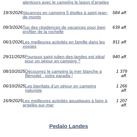
alentours avec le camping le lagon d'argeles
19/3/2026
Vacances en camping 5 étoiles à saint-jean-
584 aff.
de-monts
09/3/2026
Top des résidences de vacances pour bien
639 aff.
profiter de la rochelle
06/1/2026
Les meilleures activités en famille dans les
811 aff.
vosges
29/11/2025
Pourquoi saint-julien-des-landes est idéal
940 aff.
pour un séjour en camping ?
08/10/2025
Découvrez le camping la mer blanche à
1 379
Bénodet : votre paradis !
aff.
06/10/2025
Les bienfaits d’un séjour en camping
1 266
naturiste
aff.
16/9/2025
Les meilleures activités aquatiques à faire à
1 207
argelès-sur-mer
aff.
Pedalo Landes