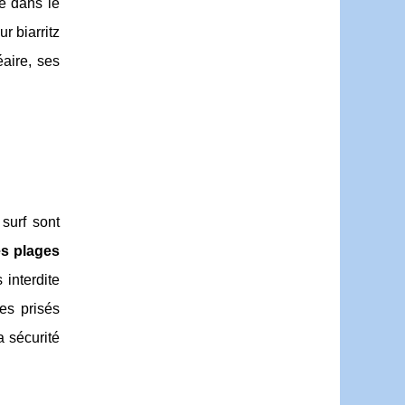
re dans le
r biarritz
aire, ses
surf sont
s plages
 interdite
es prisés
a sécurité