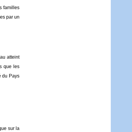
s familles
ées par un
au atteint
is que les
é du Pays
que sur la