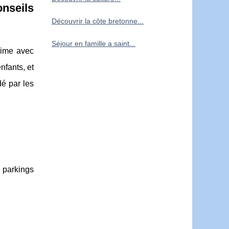
onseils
Découvrir la côte bretonne...
Séjour en famille a saint...
ime avec
nfants, et
dé par les
 parkings