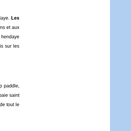
ndaye.
Les
ns et aux
ge hendaye
s sur les
p paddle,
baie saint
de tout le