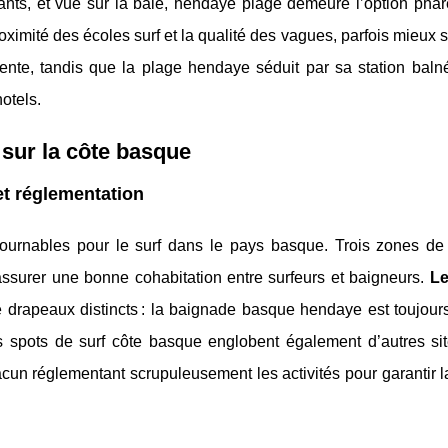
nfants, et vue sur la baie, hendaye plage demeure l’option pha
ximité des écoles surf et la qualité des vagues, parfois mieux su
tente, tandis que la plage hendaye séduit par sa station balné
otels.
 sur la côte basque
et réglementation
ournables pour le surf dans le pays basque. Trois zones de 
assurer une bonne cohabitation entre surfeurs et baigneurs.
Le
e drapeaux distincts : la baignade basque hendaye est toujours
spots de surf côte basque englobent également d’autres sit
acun réglementant scrupuleusement les activités pour garantir l