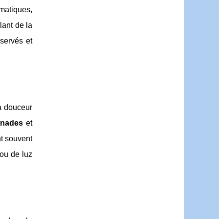
matiques,
lant de la
servés et
a douceur
gnades
et
t souvent
 ou de luz