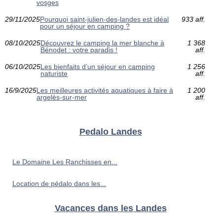
vosges
29/11/2025
Pourquoi saint-julien-des-landes est idéal
933 aff.
pour un séjour en camping ?
08/10/2025
Découvrez le camping la mer blanche à
1 368
Bénodet : votre paradis !
aff.
06/10/2025
Les bienfaits d’un séjour en camping
1 256
naturiste
aff.
16/9/2025
Les meilleures activités aquatiques à faire à
1 200
argelès-sur-mer
aff.
Pedalo Landes
Le Domaine Les Ranchisses en...
Location de pédalo dans les...
Vacances dans les Landes