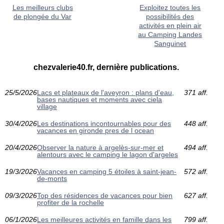
Les meilleurs clubs
Exploitez toutes les
de plongée du Var
possibilités des
activités en plein air
au Camping Landes
Sanguinet
chezvalerie40.fr, dernière publications.
25/5/2026
Lacs et plateaux de l'aveyron : plans d'eau,
371 aff.
bases nautiques et moments avec ciela
village
30/4/2026
Les destinations incontournables pour des
448 aff.
vacances en gironde pres de l ocean
20/4/2026
Observer la nature à argelès-sur-mer et
494 aff.
alentours avec le camping le lagon d'argeles
19/3/2026
Vacances en camping 5 étoiles à saint-jean-
572 aff.
de-monts
09/3/2026
Top des résidences de vacances pour bien
627 aff.
profiter de la rochelle
06/1/2026
Les meilleures activités en famille dans les
799 aff.