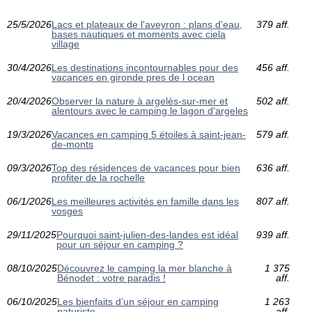
25/5/2026
Lacs et plateaux de l'aveyron : plans d'eau,
379 aff.
bases nautiques et moments avec ciela
village
30/4/2026
Les destinations incontournables pour des
456 aff.
vacances en gironde pres de l ocean
20/4/2026
Observer la nature à argelès-sur-mer et
502 aff.
alentours avec le camping le lagon d'argeles
19/3/2026
Vacances en camping 5 étoiles à saint-jean-
579 aff.
de-monts
09/3/2026
Top des résidences de vacances pour bien
636 aff.
profiter de la rochelle
06/1/2026
Les meilleures activités en famille dans les
807 aff.
vosges
29/11/2025
Pourquoi saint-julien-des-landes est idéal
939 aff.
pour un séjour en camping ?
08/10/2025
Découvrez le camping la mer blanche à
1 375
Bénodet : votre paradis !
aff.
06/10/2025
Les bienfaits d’un séjour en camping
1 263
naturiste
aff.