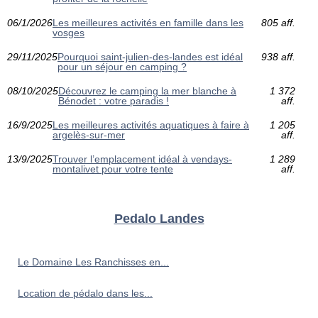
06/1/2026
Les meilleures activités en famille dans les
805 aff.
vosges
29/11/2025
Pourquoi saint-julien-des-landes est idéal
938 aff.
pour un séjour en camping ?
08/10/2025
Découvrez le camping la mer blanche à
1 372
Bénodet : votre paradis !
aff.
16/9/2025
Les meilleures activités aquatiques à faire à
1 205
argelès-sur-mer
aff.
13/9/2025
Trouver l’emplacement idéal à vendays-
1 289
montalivet pour votre tente
aff.
Pedalo Landes
Le Domaine Les Ranchisses en...
Location de pédalo dans les...