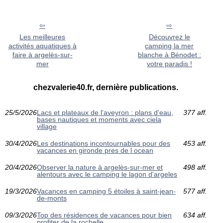
Les meilleures
Découvrez le
activités aquatiques à
camping la mer
faire à argelès-sur-
blanche à Bénodet :
mer
votre paradis !
chezvalerie40.fr, dernière publications.
25/5/2026
Lacs et plateaux de l'aveyron : plans d'eau,
377 aff.
bases nautiques et moments avec ciela
village
30/4/2026
Les destinations incontournables pour des
453 aff.
vacances en gironde pres de l ocean
20/4/2026
Observer la nature à argelès-sur-mer et
498 aff.
alentours avec le camping le lagon d'argeles
19/3/2026
Vacances en camping 5 étoiles à saint-jean-
577 aff.
de-monts
09/3/2026
Top des résidences de vacances pour bien
634 aff.
profiter de la rochelle