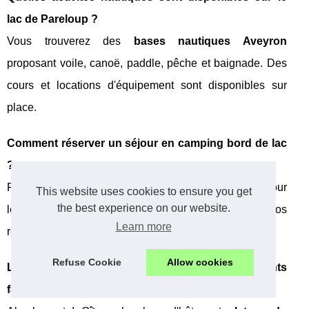
lac de Pareloup ?
Vous trouverez des
bases nautiques Aveyron
proposant voile, canoë, paddle, pêche et baignade. Des
cours et locations d'équipement sont disponibles sur
place.
Comment réserver un séjour en camping bord de lac
?
Réservez directement en ligne ou par téléphone. Pour
This website uses cookies to ensure you get
the best experience on our website.
les
camping 4 étoiles lac Pareloup
, anticipez vos
Learn more
réservations, surtout en haute saison estivale.
Refuse Cookie
Allow cookies
Le plateau du Larzac offre-t-il des hébergements
familiaux ?