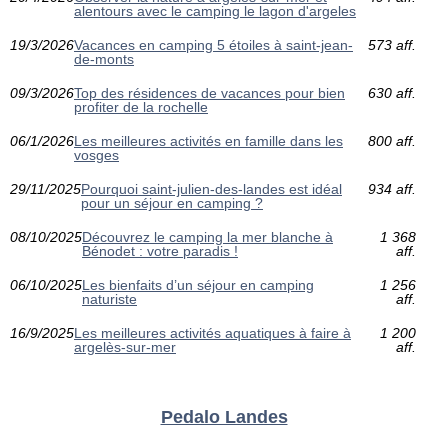
alentours avec le camping le lagon d'argeles
19/3/2026
Vacances en camping 5 étoiles à saint-jean-
573 aff.
de-monts
09/3/2026
Top des résidences de vacances pour bien
630 aff.
profiter de la rochelle
06/1/2026
Les meilleures activités en famille dans les
800 aff.
vosges
29/11/2025
Pourquoi saint-julien-des-landes est idéal
934 aff.
pour un séjour en camping ?
08/10/2025
Découvrez le camping la mer blanche à
1 368
Bénodet : votre paradis !
aff.
06/10/2025
Les bienfaits d’un séjour en camping
1 256
naturiste
aff.
16/9/2025
Les meilleures activités aquatiques à faire à
1 200
argelès-sur-mer
aff.
Pedalo Landes