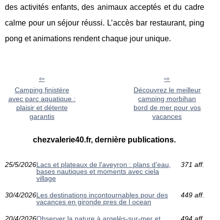
des activités enfants, des animaux acceptés et du cadre
calme pour un séjour réussi. L’accès bar restaurant, ping
pong et animations rendent chaque jour unique.
Camping finistère
Découvrez le meilleur
avec parc aquatique :
camping morbihan
plaisir et détente
bord de mer pour vos
garantis
vacances
chezvalerie40.fr, dernière publications.
25/5/2026
Lacs et plateaux de l'aveyron : plans d'eau,
371 aff.
bases nautiques et moments avec ciela
village
30/4/2026
Les destinations incontournables pour des
449 aff.
vacances en gironde pres de l ocean
20/4/2026
Observer la nature à argelès-sur-mer et
494 aff.