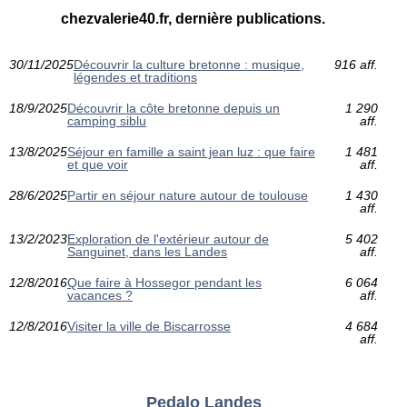
chezvalerie40.fr, dernière publications.
30/11/2025
Découvrir la culture bretonne : musique,
916 aff.
légendes et traditions
18/9/2025
Découvrir la côte bretonne depuis un
1 290
camping siblu
aff.
13/8/2025
Séjour en famille a saint jean luz : que faire
1 481
et que voir
aff.
28/6/2025
Partir en séjour nature autour de toulouse
1 430
aff.
13/2/2023
Exploration de l'extérieur autour de
5 402
Sanguinet, dans les Landes
aff.
12/8/2016
Que faire à Hossegor pendant les
6 064
vacances ?
aff.
12/8/2016
Visiter la ville de Biscarrosse
4 684
aff.
Pedalo Landes