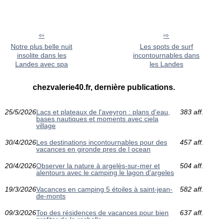
Notre plus belle nuit
Les spots de surf
insolite dans les
incontournables dans
Landes avec spa
les Landes
chezvalerie40.fr, dernière publications.
25/5/2026
Lacs et plateaux de l'aveyron : plans d'eau,
383 aff.
bases nautiques et moments avec ciela
village
30/4/2026
Les destinations incontournables pour des
457 aff.
vacances en gironde pres de l ocean
20/4/2026
Observer la nature à argelès-sur-mer et
504 aff.
alentours avec le camping le lagon d'argeles
19/3/2026
Vacances en camping 5 étoiles à saint-jean-
582 aff.
de-monts
09/3/2026
Top des résidences de vacances pour bien
637 aff.