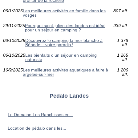
profiter de la rochelle
06/1/2026
Les meilleures activités en famille dans les
807 aff.
vosges
29/11/2025
Pourquoi saint-julien-des-landes est idéal
939 aff.
pour un séjour en camping ?
08/10/2025
Découvrez le camping la mer blanche à
1 378
Bénodet : votre paradis !
aff.
06/10/2025
Les bienfaits d’un séjour en camping
1 265
naturiste
aff.
16/9/2025
Les meilleures activités aquatiques à faire à
1 206
argelès-sur-mer
aff.
Pedalo Landes
Le Domaine Les Ranchisses en...
Location de pédalo dans les...