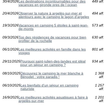
30/4/2026
Les destinations incontournables pour des
449 aff.
vacances en gironde pres de l ocean
20/4/2026
Observer la nature à argelès-sur-mer et
494 aff.
alentours avec le camping le lagon d'argeles
19/3/2026
Vacances en camping 5 étoiles à saint-jean-
573 aff.
de-monts
09/3/2026
Top des résidences de vacances pour bien
630 aff.
profiter de la rochelle
06/1/2026
Les meilleures activités en famille dans les
801 aff.
vosges
29/11/2025
Pourquoi saint-julien-des-landes est idéal
934 aff.
pour un séjour en camping ?
08/10/2025
Découvrez le camping la mer blanche à
1 368
Bénodet : votre paradis !
aff.
06/10/2025
Les bienfaits d’un séjour en camping
1 257
naturiste
aff.
16/9/2025
Les meilleures activités aquatiques à faire à
1 201
argelès-sur-mer
aff.