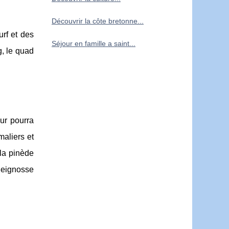
Découvrir la côte bretonne...
rf et des
Séjour en famille a saint...
g, le quad
eur pourra
aliers et
 la pinède
 Seignosse