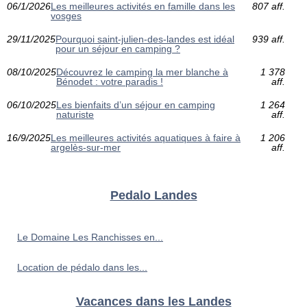
06/1/2026
Les meilleures activités en famille dans les
807 aff.
vosges
29/11/2025
Pourquoi saint-julien-des-landes est idéal
939 aff.
pour un séjour en camping ?
08/10/2025
Découvrez le camping la mer blanche à
1 378
Bénodet : votre paradis !
aff.
06/10/2025
Les bienfaits d’un séjour en camping
1 264
naturiste
aff.
16/9/2025
Les meilleures activités aquatiques à faire à
1 206
argelès-sur-mer
aff.
Pedalo Landes
Le Domaine Les Ranchisses en...
Location de pédalo dans les...
Vacances dans les Landes