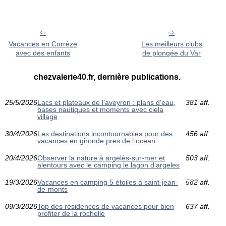
Vacances en Corrèze
Les meilleurs clubs
avec des enfants
de plongée du Var
chezvalerie40.fr, dernière publications.
25/5/2026
Lacs et plateaux de l'aveyron : plans d'eau,
381 aff.
bases nautiques et moments avec ciela
village
30/4/2026
Les destinations incontournables pour des
456 aff.
vacances en gironde pres de l ocean
20/4/2026
Observer la nature à argelès-sur-mer et
503 aff.
alentours avec le camping le lagon d'argeles
19/3/2026
Vacances en camping 5 étoiles à saint-jean-
582 aff.
de-monts
09/3/2026
Top des résidences de vacances pour bien
637 aff.
profiter de la rochelle